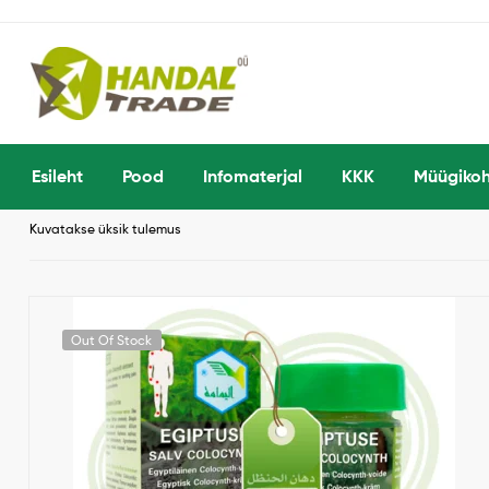
Esileht
Pood
Infomaterjal
KKK
Müügiko
Kuvatakse üksik tulemus
Out Of Stock