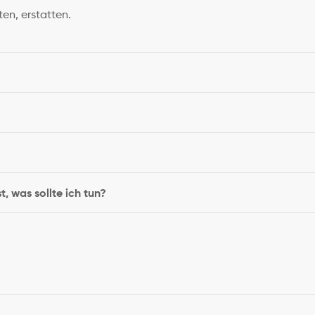
en, erstatten.
 was sollte ich tun?