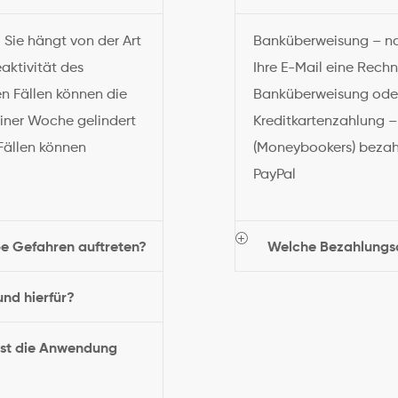
. Sie hängt von der Art
Banküberweisung – na
ktivität des
Ihre E-Mail eine Rechn
n Fällen können die
Banküberweisung oder
iner Woche gelindert
Kreditkartenzahlung – 
Fällen können
(Moneybookers) bezah
PayPal
e Gefahren auftreten?
Welche Bezahlungsar
und hierfür?
 ist die Anwendung