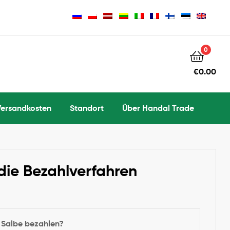
0
€
0.00
Versandkosten
Standort
Über Handal Trade
die Bezahlverfahren
e Salbe bezahlen?