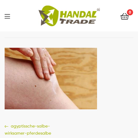
0
Menu
Navigazione
Previous
agyptissche-salbe-
post:
wirksamer-pferdesalbe
articoli